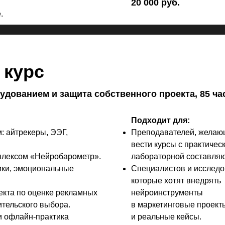
20 000 руб.
.
 курс
рудованием и защита собственного проекта, 85 ча
Подходит для:
: айтрекеры, ЭЭГ,
Преподавателей, желаю
вести курсы с практичес
плексом «Нейробарометр».
лабораторной составля
ики, эмоциональные
Специалистов и исследо
которые хотят внедрять
екта по оценке рекламных
нейроинструменты
тельского выбора.
в маркетинговые проект
и офлайн-практика
и реальные кейсы.