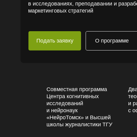
в исследованиях, преподавании и разраб
маркетинговых стратегий
Подать заявку
О программе
Совместная программа
Два
Центра когнитивных
тео
исследований
и р
и нейронаук
с о
«НейроТомск» и Высшей
школы журналистики ТГУ