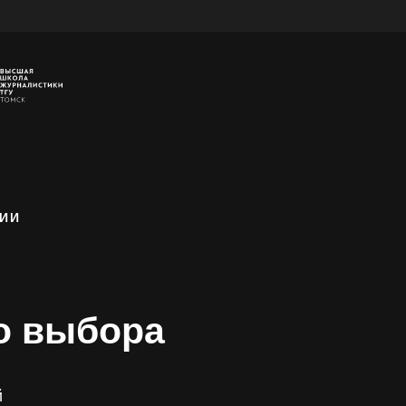
ИИ
о выбора
й