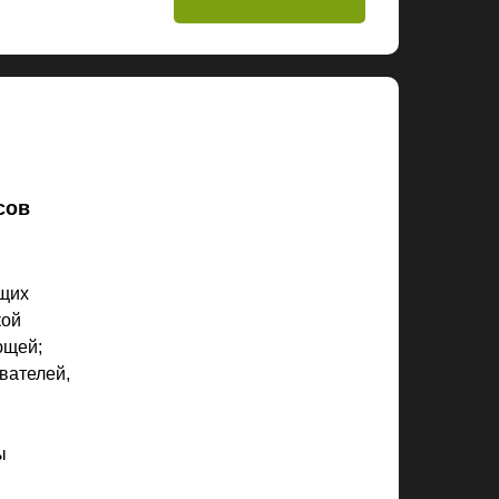
сов
щих
кой
ющей;
вателей,
ы