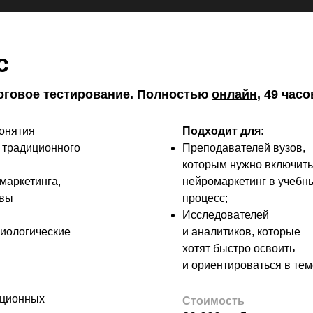
с
тоговое тестирование. Полностью
онлайн
, 49 часо
понятия
Подходит для:
т традиционного
Преподавателей вузов,
которым нужно включить
маркетинга,
нейромаркетинг в учебн
овы
процесс;
Исследователей
иологические
и аналитиков, которые
хотят быстро освоить
и ориентироваться в тем
нционных
Стоимость