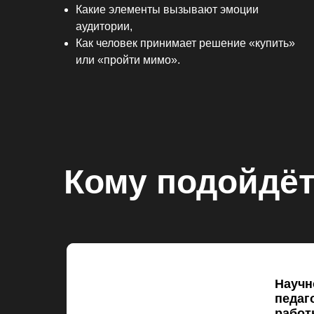
Какие элементы вызывают эмоции
аудитории,
Как человек принимает решение «купить»
или «пройти мимо».
Кому подойдё
Научн
педаг
работ