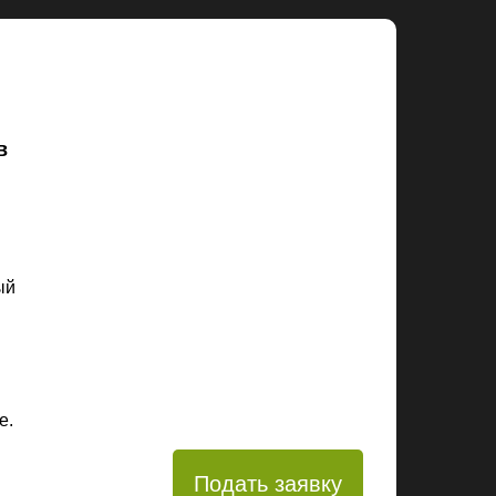
в
ый
е.
Подать заявку