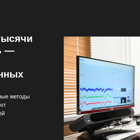
тысячи
ь —
енных
ные методы
ают
ей