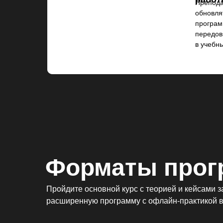
Препода
обновля
програм
передов
в учебн
Форматы про
Пройдите основной курс с теорией и кейсами з
расширенную программу с офлайн-практикой в