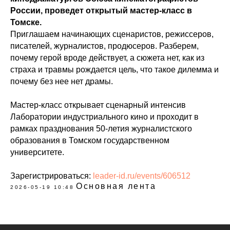
Расписание
России, проведет открытый мастер-класс в
Профбюро ФЖ
Томске.
Социально-воспитательная работа
Приглашаем начинающих сценаристов, режиссеров,
Практика и трудоустройство
Образцы документов
писателей, журналистов, продюсеров. Разберем,
Электронная библиотека ТГУ
почему герой вроде действует, а сюжета нет, как из
Moodle
страха и травмы рождается цель, что такое дилемма и
почему без нее нет драмы.
Мастер-класс открывает сценарный интенсив
Лаборатории индустриального кино и проходит в
Абитуриентам
рамках празднования 50-летия журналистского
Базовое высшее
образования в Томском государственном
Магистратура
университете.
Онлайн-курсы и вебинары
Школа молодого журналиста
Личный кабинет абитуриента ТГУ
Зарегистрироваться:
leader-id.ru/events/606512
Основная лента
2026-05-19 10:48
Сотрудникам