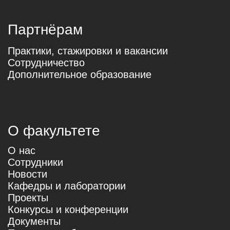
журналистики ТГУ
Томск, пр. Ленина, 66
Пространство «Медиахаб»
Томск, ул. Крылова, 19
© Высшая школа журналистики ТГУ,
факультет журналистики
Мы используем файлы cookie, для персонализации сервисов
и повышения удобства пользования сайтом. Если вы не
согласны на их использование, поменяйте настройки
браузера.
Образовательные услуги оказываются Национальным
исследовательским Томским государственным
университетом на основании Лицензии №Л035-00115-
70/00096945 2014 года