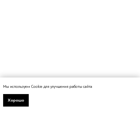
Партнёрам
Практики, стажировки и вакансии
Сотрудничество
Дополнительное образование
О факультете
О нас
Сотрудники
Новости
Кафедры и лаборатории
Проекты
Конкурсы и конференции
Документы
Мы используем Cookie для улучшения работы сайта
Политика в области качества
Хорошо